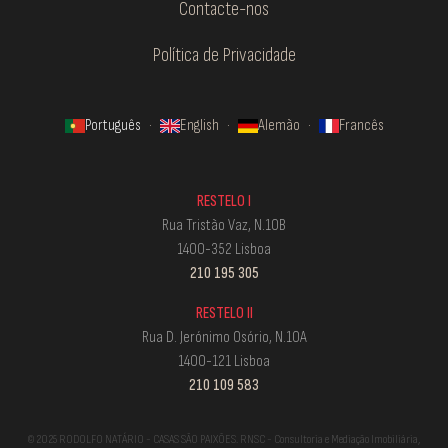
Contacte-nos
Política de Privacidade
Português
·
English
·
Alemão
·
Francês
RESTELO I
Rua Tristão Vaz, N.10B
1400-352 Lisboa
210 195 305
RESTELO II
Rua D. Jerónimo Osório, N.10A
1400-121 Lisboa
210 109 583
© 2025 RODOLFO NATÁRIO - CASAS SÃO PAIXÕES. RNSC - Consultoria e Mediação Imobiliária,