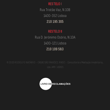
RESTELO I
Rua Tristão Vaz, N.10B
1400-352 Lisboa
210 195 305
RESTELO II
Rua D. Jerónimo Osório, N.10A
1400-121 Lisboa
210 109 583
© 2025 RODOLFO NATÁRIO - CASAS SÃO PAIXÕES. RNSC - Consultoria e Mediação Imobiliária,
Lda. AMI: 16993