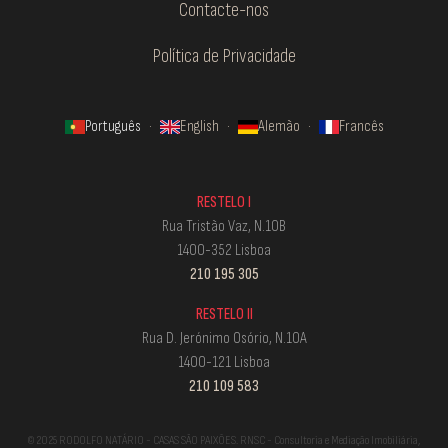
Contacte-nos
Política de Privacidade
Português
·
English
·
Alemão
·
Francês
RESTELO I
Rua Tristão Vaz, N.10B
1400-352 Lisboa
210 195 305
RESTELO II
Rua D. Jerónimo Osório, N.10A
1400-121 Lisboa
210 109 583
© 2025 RODOLFO NATÁRIO - CASAS SÃO PAIXÕES. RNSC - Consultoria e Mediação Imobiliária,