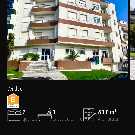
Vendido
2
1
80,0 m²
quartos
casas de banho
Área bruta