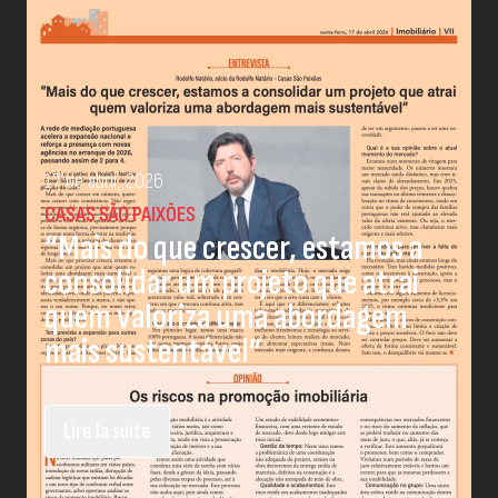
17 de abril, 2026
CASAS SÃO PAIXÕES
“Mais do que crescer, estamos a
consolidar um projeto que atrai
quem valoriza uma abordagem
mais sustentável”
Lire la suite