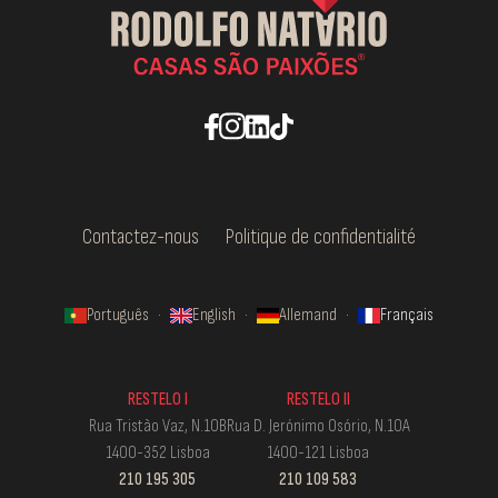
Contactez-nous
Politique de confidentialité
Português
·
English
·
Allemand
·
Français
RESTELO I
RESTELO II
Rua Tristão Vaz, N.10B
Rua D. Jerónimo Osório, N.10A
1400-352 Lisboa
1400-121 Lisboa
210 195 305
210 109 583