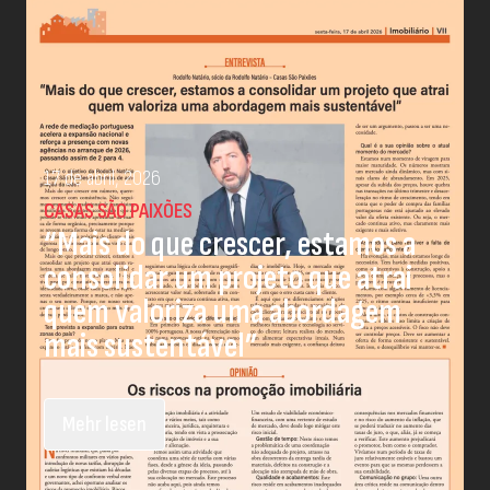
17 de abril, 2026
CASAS SÃO PAIXÕES
“Mais do que crescer, estamos a
consolidar um projeto que atrai
quem valoriza uma abordagem
mais sustentável”
Mehr lesen