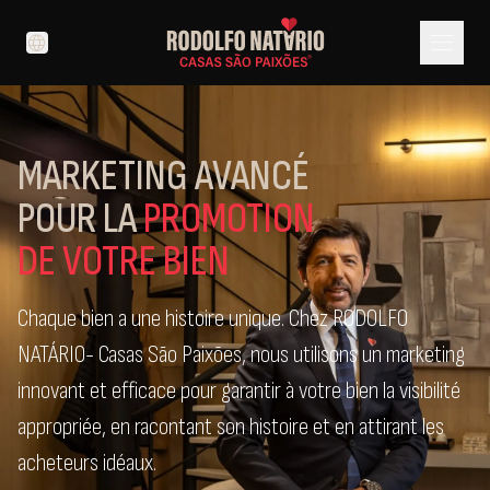
menu
language
MARKETING AVANCÉ
POUR LA
PROMOTION
DE VOTRE BIEN
Chaque bien a une histoire unique. Chez RODOLFO
NATÁRIO- Casas São Paixões, nous utilisons un marketing
innovant et efficace pour garantir à votre bien la visibilité
appropriée, en racontant son histoire et en attirant les
acheteurs idéaux.