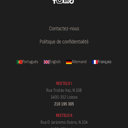
Contactez-nous
Politique de confidentialité
Português
·
English
·
Allemand
·
Français
RESTELO I
Rua Tristão Vaz, N.10B
1400-352 Lisboa
210 195 305
RESTELO II
Rua D. Jerónimo Osório, N.10A