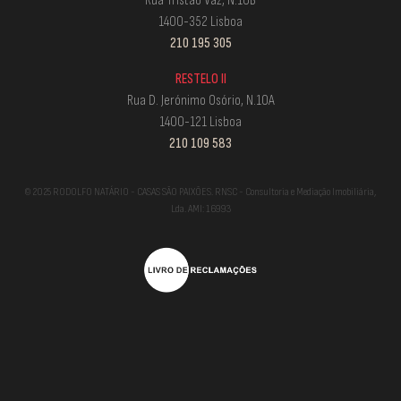
Rua Tristão Vaz, N.10B
1400-352 Lisboa
210 195 305
RESTELO II
Rua D. Jerónimo Osório, N.10A
1400-121 Lisboa
210 109 583
© 2025 RODOLFO NATÁRIO - CASAS SÃO PAIXÕES. RNSC - Consultoria e Mediação Imobiliária,
Lda. AMI: 16993