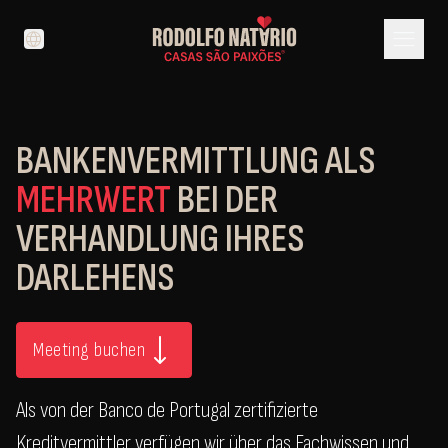
menu
language
BANKENVERMITTLUNG ALS
MEHRWERT
BEI DER
VERHANDLUNG IHRES
DARLEHENS
Meeting buchen
Als von der Banco de Portugal zertifizierte
Kreditvermittler verfügen wir über das Fachwissen und