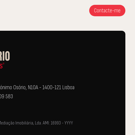
Contacte-me
Jerónimo Osório, N10A - 1400-121 Lisboa
109 583
iação Imobiliária, Lda. AMI: 16993 - YYYY