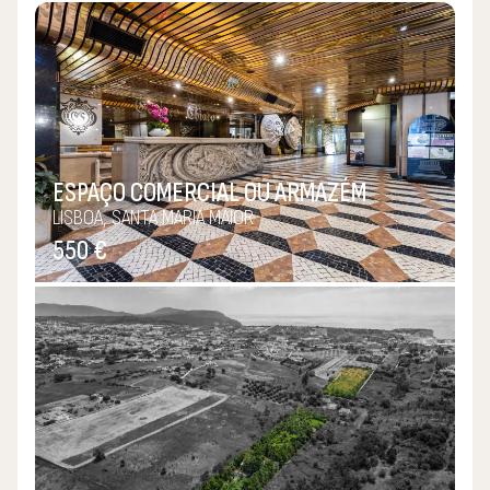
Saudosismo do que fui? Não, saudades do que estarei para
ser…
P.S.:
Confie-me a sua “paixão”, cuidarei dela como se fosse
ESPAÇO COMERCIAL OU ARMAZÉM
minha!
LISBOA, SANTA MARIA MAIOR
550 €