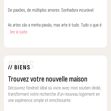
De paixões, de múltiplos amores. Sonhadora incurável.
As artes são a minha paixão, mas arte é tudo. Tudo o que é
...lire la suite
feito com amor e dedicação é arte. E CASAS SÃO PAIXÕES!
E sei do que falo.
Muitas oportunidades, muitas experiências pessoais e
BIENS
profissionais. Quis o destino que esbarrasse sempre com os
// BIENS
melhores. E quis o destino também que esbarrasse com o
Rodolfo Natário, um caso muito sério de sucesso,
Trouvez votre nouvelle maison
verdadeiramente inspirador.
Découvrez l'endroit idéal où vivre avec mon soutien dédié,
transformant votre recherche d'un nouveau logement en
Subscrevo o soglan "o que é nacional é bom" e a Rodolfo
une expérience simple et enrichissante.
Natário - Casas São Paixões é uma empresa 100% nacional.