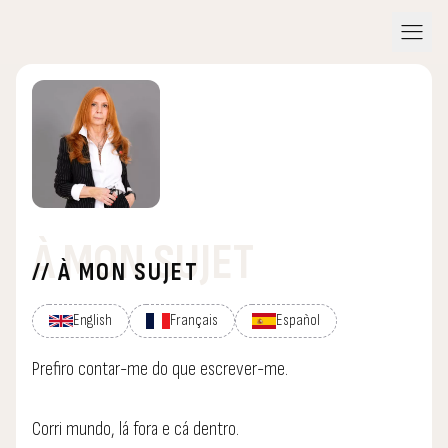
menu
À MON SUJET
// À MON SUJET
English
Français
Español
Prefiro contar-me do que escrever-me.
Corri mundo, lá fora e cá dentro.