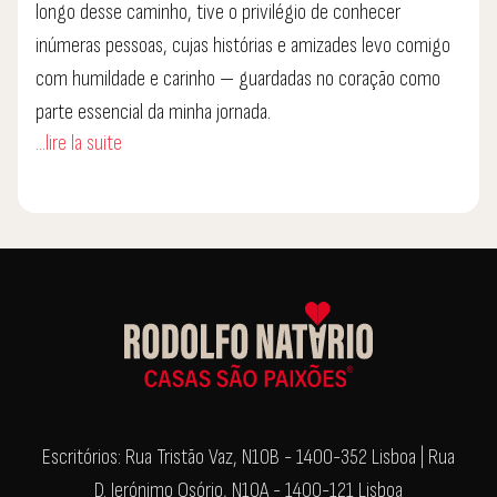
longo desse caminho, tive o privilégio de conhecer
inúmeras pessoas, cujas histórias e amizades levo comigo
com humildade e carinho — guardadas no coração como
parte essencial da minha jornada.
...lire la suite
Além da restauração, também atuei no setor imobiliário,
uma fase que me trouxe grande crescimento pessoal e
profissional. Foi nesse ambiente dinâmico que ampliei meus
conhecimentos, desenvolvi maturidade e adquiri uma nova
perspectiva sobre negócios, relacionamentos e
oportunidades.
Cada etapa da minha vida profissional foi marcada pela
busca constante de aprender, evoluir e, acima de tudo,
Escritórios: Rua Tristão Vaz, N10B - 1400-352 Lisboa | Rua
manter os valores que sempre me guiaram: integridade,
D. Jerónimo Osório, N10A - 1400-121 Lisboa