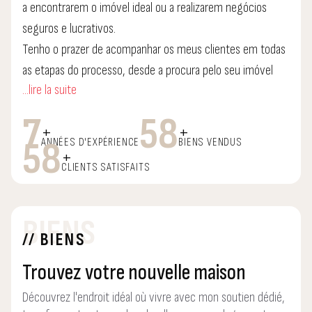
a encontrarem o imóvel ideal ou a realizarem negócios
seguros e lucrativos.
Tenho o prazer de acompanhar os meus clientes em todas
as etapas do processo, desde a procura pelo seu imóvel
...lire la suite
até a assinatura de contrato ou escritura.
Com um olhar estratégico e um conhecimento profundo
7
58
+
+
do mercado, garanto a satisfação de todos os envolvidos.
58
ANNÉES D'EXPÉRIENCE
BIENS VENDUS
+
Aliado ao facto de trabalhar num escritório que é uma
CLIENTS SATISFAITS
referência no mercado imobiliário e bem estruturado.
Desde o departamento jurídico ao crédito bancário.
BIENS
// BIENS
Trouvez votre nouvelle maison
Découvrez l'endroit idéal où vivre avec mon soutien dédié,