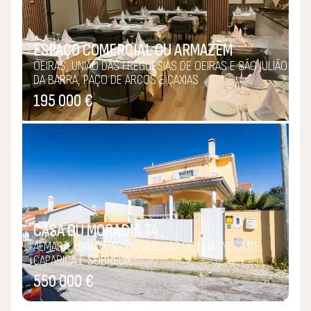
ESPAÇO COMERCIAL OU ARMAZÉM
OEIRAS, UNIÃO DAS FREGUESIAS DE OEIRAS E SÃO JULIÃO
DA BARRA, PAÇO DE ARCOS E CAXIAS
195 000 €
CASA OU MORADIA T4
ALMADA, UNIÃO DAS FREGUESIAS DE CHARNECA DE
CAPARICA E SOBREDA
550 000 €