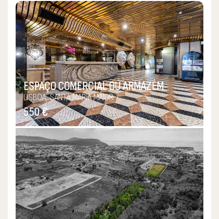
Saudosismo do que fui? Não, saudades do que estarei para
ser…
P.S.:
Confie-me a sua “paixão”, cuidarei dela como se fosse
ESPAÇO COMERCIAL OU ARMAZÉM
minha!
LISBOA, SANTA MARIA MAIOR
550 €