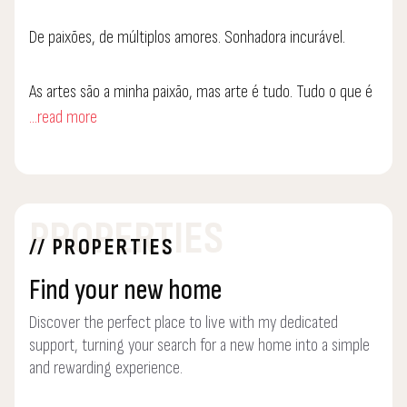
De paixões, de múltiplos amores. Sonhadora incurável.
As artes são a minha paixão, mas arte é tudo. Tudo o que é
...read more
feito com amor e dedicação é arte. E CASAS SÃO PAIXÕES!
E sei do que falo.
Muitas oportunidades, muitas experiências pessoais e
PROPERTIES
profissionais. Quis o destino que esbarrasse sempre com os
// PROPERTIES
melhores. E quis o destino também que esbarrasse com o
Rodolfo Natário, um caso muito sério de sucesso,
Find your new home
verdadeiramente inspirador.
Discover the perfect place to live with my dedicated
support, turning your search for a new home into a simple
Subscrevo o soglan "o que é nacional é bom" e a Rodolfo
and rewarding experience.
Natário - Casas São Paixões é uma empresa 100% nacional.