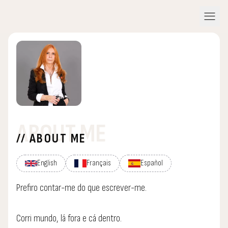
menu
ABOUT ME
// ABOUT ME
English
Français
Español
Prefiro contar-me do que escrever-me.
Corri mundo, lá fora e cá dentro.