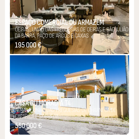
ESPAÇO COMERCIAL OU ARMAZÉM
OEIRAS, UNIÃO DAS FREGUESIAS DE OEIRAS E SÃO JULIÃO
DA BARRA, PAÇO DE ARCOS E CAXIAS
195 000 €
CASA OU MORADIA T4
ALMADA, UNIÃO DAS FREGUESIAS DE CHARNECA DE
CAPARICA E SOBREDA
550 000 €