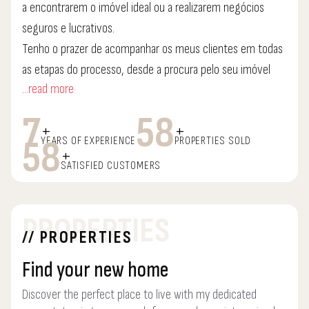
a encontrarem o imóvel ideal ou a realizarem negócios
seguros e lucrativos.
Tenho o prazer de acompanhar os meus clientes em todas
as etapas do processo, desde a procura pelo seu imóvel
...read more
até a assinatura de contrato ou escritura.
Com um olhar estratégico e um conhecimento profundo
7
58
+
+
do mercado, garanto a satisfação de todos os envolvidos.
58
YEARS OF EXPERIENCE
PROPERTIES SOLD
+
Aliado ao facto de trabalhar num escritório que é uma
SATISFIED CUSTOMERS
referência no mercado imobiliário e bem estruturado.
Desde o departamento jurídico ao crédito bancário.
PROPERTIES
// PROPERTIES
Find your new home
Discover the perfect place to live with my dedicated