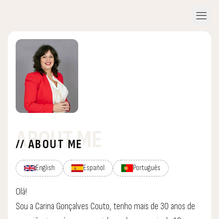
menu
ABOUT ME
// ABOUT ME
English
Español
Português
Olá!
Sou a Carina Gonçalves Couto, tenho mais de 30 anos de