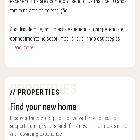
experiência na área comercial, sendo que mais de 10 anos
foram na área da construção.
Aos dias de hoje, aplico essa experiência, competência e
conhecimento no setor imobiliário, criando estratégias
...read more
personalizadas para cada cliente, regidas por valores, tais
como honestidade, lealdade e confiança
Para quem procura um novo imóvel ou um novo projeto de
PROPERTIES
vida, o meu objetivo é a realização dos sonhos do meu
// PROPERTIES
cliente.
Find your new home
Discover the perfect place to live with my dedicated
support, turning your search for a new home into a simple
and rewarding experience.