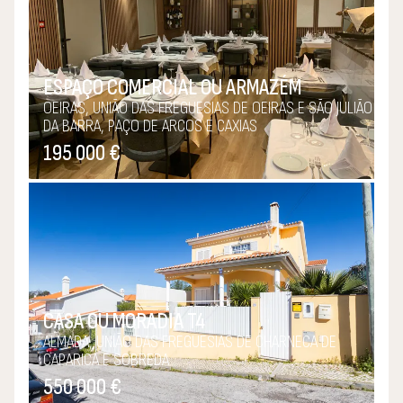
ESPAÇO COMERCIAL OU ARMAZÉM
OEIRAS, UNIÃO DAS FREGUESIAS DE OEIRAS E SÃO JULIÃO
DA BARRA, PAÇO DE ARCOS E CAXIAS
195 000 €
CASA OU MORADIA T4
ALMADA, UNIÃO DAS FREGUESIAS DE CHARNECA DE
CAPARICA E SOBREDA
550 000 €