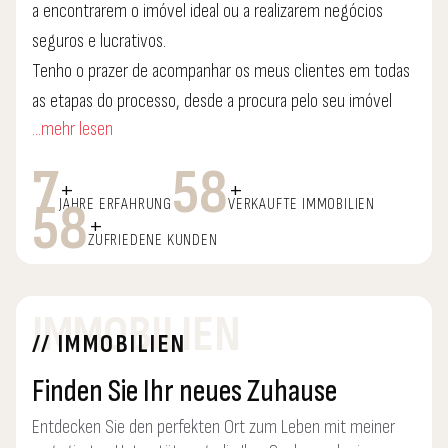
a encontrarem o imóvel ideal ou a realizarem negócios
seguros e lucrativos.
Tenho o prazer de acompanhar os meus clientes em todas
as etapas do processo, desde a procura pelo seu imóvel
...mehr lesen
até a assinatura de contrato ou escritura.
Com um olhar estratégico e um conhecimento profundo
7
58
+
+
do mercado, garanto a satisfação de todos os envolvidos.
58
JAHRE ERFAHRUNG
VERKAUFTE IMMOBILIEN
+
Aliado ao facto de trabalhar num escritório que é uma
ZUFRIEDENE KUNDEN
referência no mercado imobiliário e bem estruturado.
Desde o departamento jurídico ao crédito bancário.
IMMOBILIEN
// IMMOBILIEN
Finden Sie Ihr neues Zuhause
Entdecken Sie den perfekten Ort zum Leben mit meiner