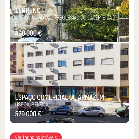
TERRENO
SINTRA, UNIÃO DAS FREGUESIAS DO CACÉM E SÃO
MARCOS
490 000 €
ESPAÇO COMERCIAL OU ARMAZÉM
LISBOA, BENFICA
579 000 €
Ver todos os imóveis