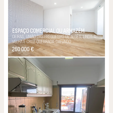
realmente importam.
Casas são Paixões!
ESPAÇO COMERCIAL OU ARMAZÉM
OEIRAS, UNIÃO DAS FREGUESIAS DE ALGÉS, LINDA-A-
VELHA E CRUZ QUEBRADA-DAFUNDO
260 000 €