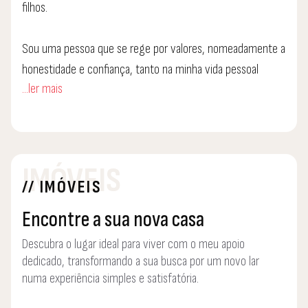
filhos.
Sou uma pessoa que se rege por valores, nomeadamente a
honestidade e confiança, tanto na minha vida pessoal
...ler mais
como profissional.
Apaixonado pelo mercado imobiliário o que faz com que me
dedique a 100% e que seja muito resiliente e focado.
IMÓVEIS
// IMÓVEIS
Ofereço um serviço completo e personalizado,
acompanhando o cliente em todo o processo, desde o
Encontre a sua nova casa
primeiro contacto, e não terminando este com o fim do
Descubra o lugar ideal para viver com o meu apoio
negócio, pois após o termino do mesmo, continuo
dedicado, transformando a sua busca por um novo lar
disponível para ajudar todos os clientes.
numa experiência simples e satisfatória.