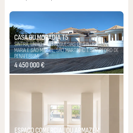
transparência de processos, é o nossos trabalho.
CASA OU MORADIA T5
SINTRA, UNIÃO DAS FREGUESIAS DE SINTRA (SANTA
MARIA E SÃO MIGUEL, SÃO MARTINHO E SÃO PEDRO DE
PENAFERRIM)
4 450 000 €
ESPAÇO COMERCIAL OU ARMAZÉM