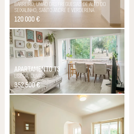
BARREIRO, UNIÃO DAS FREGUESIAS DE ALTO DO
SEIXALINHO, SANTO ANDRÉ E VERDERENA
120 000 €
APARTAMENTO T3
LISBOA, OLIVAIS
352 500 €