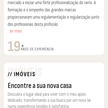
mercado a iniciar uma forte profissionalização do ramo. A
formação e o empenho das grandes marcas
proporcionaram uma regulamentação e regularização junto
dos profissionais desta profissão.
...ler mais
A honestidade, a resiliência e a transparência no processo
19
+
de venda ou de compra de uma propriedade, definem-me
ANOS DE EXPERIÊNCIA
como um profissional que acrescenta valor ao sector.
Servimos todos os clientes com uma estrutura
IMÓVEIS
// IMÓVEIS
profissional, muito dinâmica e com uma enorme
experiência.
Encontre a sua nova casa
Descubra o lugar ideal para viver com o meu apoio
Vender e comprar uma propriedade pelo justo valor de
dedicado, transformando a sua busca por um novo lar
mercado, no mais curto espaço de tempo e com a total
numa experiência simples e satisfatória.