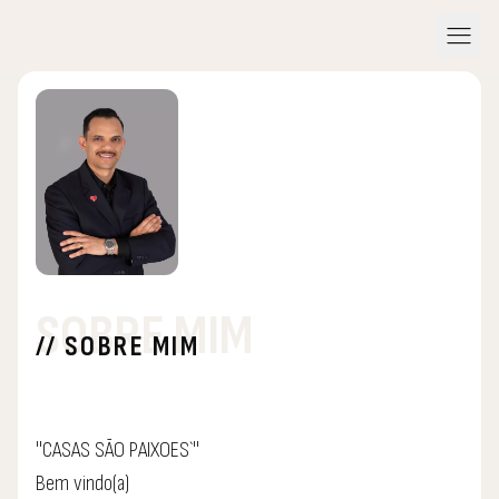
menu
SOBRE MIM
// SOBRE MIM
"CASAS SÃO PAIXOES`"
Bem vindo(a)