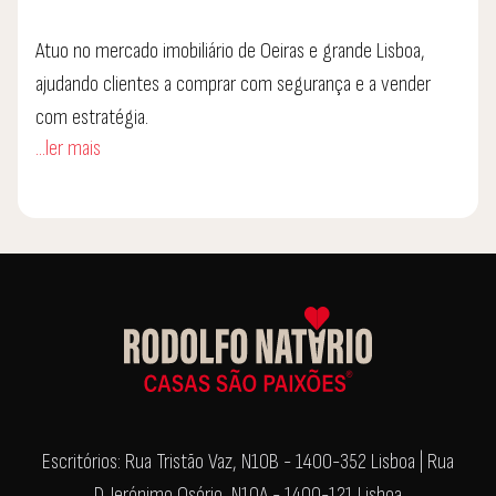
Atuo no mercado imobiliário de Oeiras e grande Lisboa,
ajudando clientes a comprar com segurança e a vender
com estratégia.
...ler mais
O foco está em identificar boas oportunidades, analisar
corretamente o valor dos imóveis e conduzir todo o
processo de forma simples e transparente.
Cada cliente tem um objetivo diferente — o meu trabalho é
garantir que a decisão seja a mais informada e acertada
possível.
Disponível para avaliação de imóveis e acompanhamento
Escritórios: Rua Tristão Vaz, N10B - 1400-352 Lisboa | Rua
personalizado.
D. Jerónimo Osório, N10A - 1400-121 Lisboa