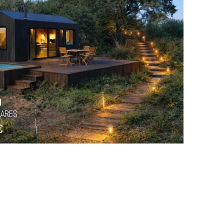
O
LARES
€