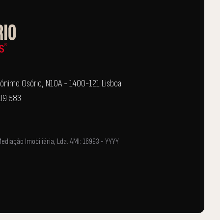
Jerónimo Osório, N10A - 1400-121 Lisboa
109 583
iação Imobiliária, Lda. AMI: 16993 - YYYY