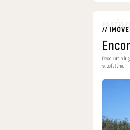
IMÓV
// IMÓVE
Encon
Descubra o lug
satisfatória.