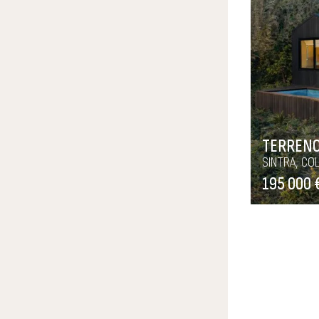
TERREN
SINTRA, CO
195 000 