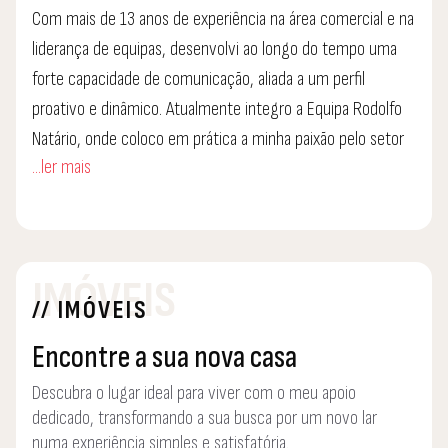
Com mais de 13 anos de experiência na área comercial e na
liderança de equipas, desenvolvi ao longo do tempo uma
forte capacidade de comunicação, aliada a um perfil
proativo e dinâmico. Atualmente integro a Equipa Rodolfo
Natário, onde coloco em prática a minha paixão pelo setor
...ler mais
imobiliário.
Tenho um percurso no ramo da mediação imobiliária, com
conhecimentos sólidos também em reabilitação de
IMÓVEIS
imóveis. Esta versatilidade permite-me oferecer aos
// IMÓVEIS
clientes uma visão 360º do mercado, aliando
profissionalismo, empatia e foco em resultados.
Encontre a sua nova casa
Descubra o lugar ideal para viver com o meu apoio
As casas são, para mim, mais do que propriedades — são
dedicado, transformando a sua busca por um novo lar
paixões, projetos de vida, e é um privilégio poder fazer
numa experiência simples e satisfatória.