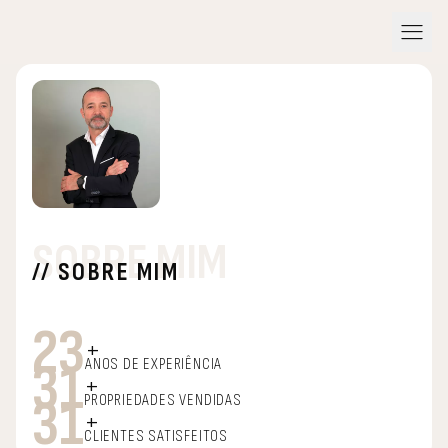
menu
SOBRE MIM
// SOBRE MIM
23
+
31
ANOS DE EXPERIÊNCIA
+
31
PROPRIEDADES VENDIDAS
+
CLIENTES SATISFEITOS