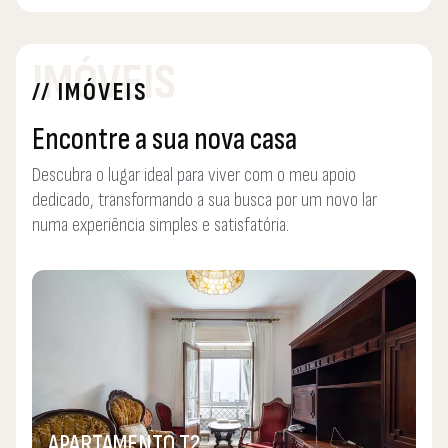
IMÓVEIS
// IMÓVEIS
Encontre a sua nova casa
Descubra o lugar ideal para viver com o meu apoio
dedicado, transformando a sua busca por um novo lar
numa experiência simples e satisfatória.
APARTAMENTO T2