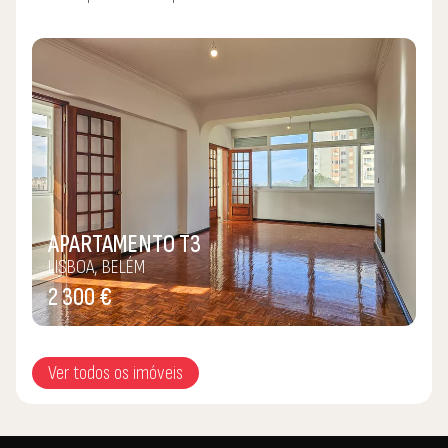
Tive a sorte de ser convidada para trabalhar e aprender
com uma equipa de Topo, onde o profissionalismo, o
detalhe, o rigor, a exclusividade e o humanismo imperam, e
por esse motivo, identifiquei-me desde o 1º dia! Senti-me
em casa aqui, na Rodolfo Natário - Casas São Paixões,
apoiada por toda uma equipa que transmite total confiança
para poder ir ao encontro das necessidades dos nossos
clientes, oferecendo assim um serviço de excelência!
APARTAMENTO T3
LISBOA, BELÉM
Espero ajudar a marcar a diferença e a poder servi-lo na
2 300 €
procura dos seus sonhos, das suas paixões!
"Casas são Paixões", venha conhecer a sua connosco!
Ver todos os imóveis
Carla Tomé