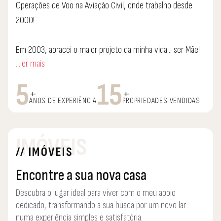
Operações de Voo na Aviação Civil, onde trabalho desde
2000!
Em 2003, abracei o maior projeto da minha vida... ser Mãe!
...ler mais
Hoje sou mãe de 3 filhos, mantenho a minha atividade
profissional na Aviação Civil - Operações de Voo, como
5
15
+
+
Coordenadora de Formação e há 5 anos atrás decidi "correr
ANOS DE EXPERIÊNCIA
PROPRIEDADES VENDIDAS
atrás" de mais uma das minhas Paixões, enveredando
assim no Setor Imobiliário.
IMÓVEIS
// IMÓVEIS
O que melhor me caracteriza é a constante preocupação
pelo bem estar e a dedicação ao próximo, é a capacidade
Encontre a sua nova casa
de trabalho, de adaptação, de organização e a paixão que
Descubra o lugar ideal para viver com o meu apoio
deposito em tudo o que me proponho fazer!
dedicado, transformando a sua busca por um novo lar
numa experiência simples e satisfatória.