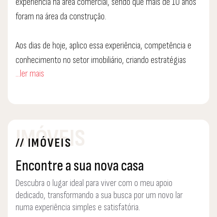
experiência na área comercial, sendo que mais de 10 anos
foram na área da construção.
Aos dias de hoje, aplico essa experiência, competência e
conhecimento no setor imobiliário, criando estratégias
...ler mais
personalizadas para cada cliente, regidas por valores, tais
como honestidade, lealdade e confiança
Para quem procura um novo imóvel ou um novo projeto de
IMÓVEIS
vida, o meu objetivo é a realização dos sonhos do meu
// IMÓVEIS
cliente.
Encontre a sua nova casa
Descubra o lugar ideal para viver com o meu apoio
dedicado, transformando a sua busca por um novo lar
numa experiência simples e satisfatória.