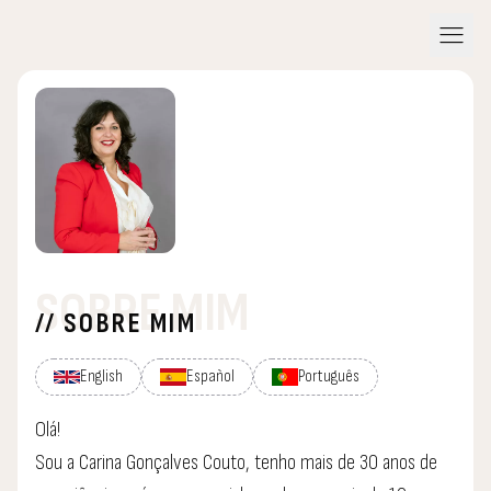
menu
SOBRE MIM
// SOBRE MIM
English
Español
Português
Olá!
Sou a Carina Gonçalves Couto, tenho mais de 30 anos de