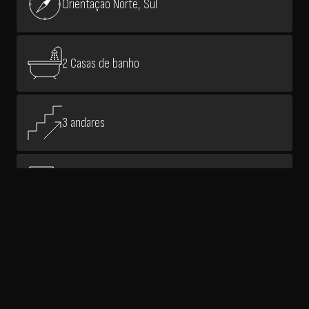
Orientação Norte, Sul
2 Casas de banho
3 andares
65,0 m² área bruta
63,0 m² área útil
Equipamento