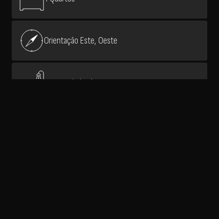
Orientação Este, Oeste
4 Casas de banho
217,0 m² área bruta
1 Lugares de garagem
161,0 m² área útil