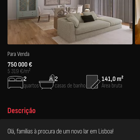
Para Venda
750 000 €
5 319 €/m²
2
2
141,0 m²
quartos
casas de banho
Área bruta
Descrição
Olá, famílias à procura de um novo lar em Lisboa!